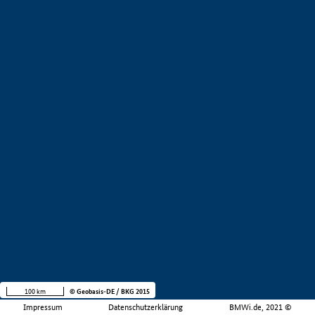
100 km
© Geobasis-DE / BKG 2015
Impressum
Datenschutzerklärung
BMWi.de, 2021 ©