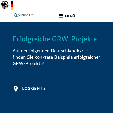
undefined
MENÜ
Erfolgreiche GRW-Projekte
LISTE
Filter
Info
Auf der folgenden Deutschlandkarte
finden Sie konkrete Beispiele erfolgreicher
GRW-Projekte!
LOS GEHT'S