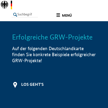
undefined
MENÜ
Erfolgreiche GRW-Projekte
LISTE
Filter
Info
Auf der folgenden Deutschlandkarte
finden Sie konkrete Beispiele erfolgreicher
GRW-Projekte!
LOS GEHT'S