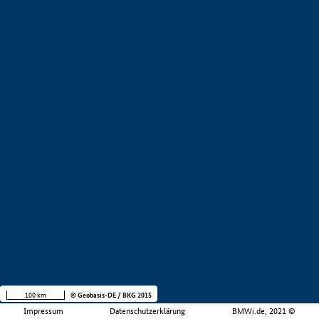
100 km
© Geobasis-DE / BKG 2015
Impressum
Datenschutzerklärung
BMWi.de, 2021 ©