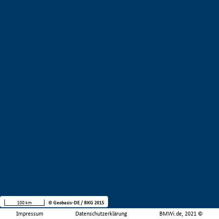
100 km
© Geobasis-DE / BKG 2015
Impressum
Datenschutzerklärung
BMWi.de, 2021 ©