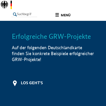
undefined
MENÜ
Erfolgreiche GRW-Projekte
LISTE
Filter
Info
Auf der folgenden Deutschlandkarte
finden Sie konkrete Beispiele erfolgreicher
GRW-Projekte!
LOS GEHT'S