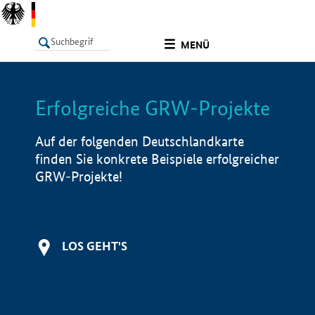
undefined
MENÜ
Erfolgreiche GRW-Projekte
LISTE
Filter
Info
Auf der folgenden Deutschlandkarte
finden Sie konkrete Beispiele erfolgreicher
GRW-Projekte!
LOS GEHT'S