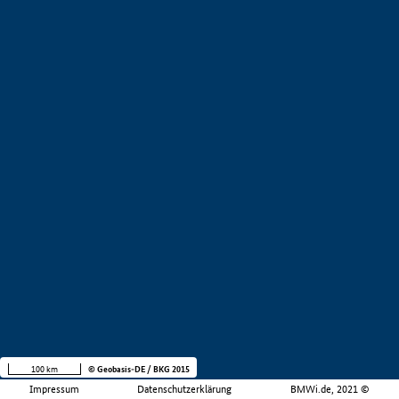
100 km
© Geobasis-DE / BKG 2015
Impressum
Datenschutzerklärung
BMWi.de, 2021 ©