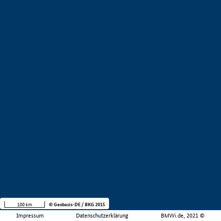
100 km
© Geobasis-DE / BKG 2015
Impressum
Datenschutzerklärung
BMWi.de, 2021 ©