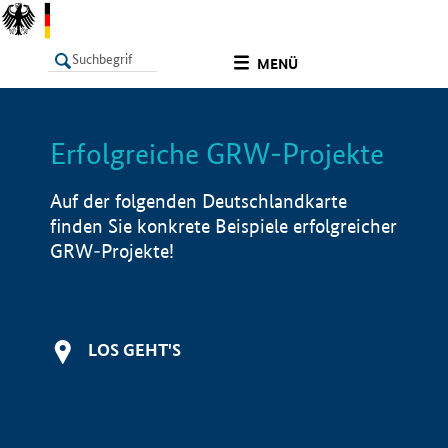
undefined
MENÜ
Erfolgreiche GRW-Projekte
LISTE
Filter
Info
Auf der folgenden Deutschlandkarte
finden Sie konkrete Beispiele erfolgreicher
GRW-Projekte!
LOS GEHT'S