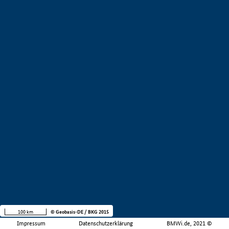
100 km
© Geobasis-DE / BKG 2015
Impressum
Datenschutzerklärung
BMWi.de, 2021 ©