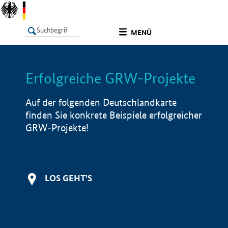
undefined
MENÜ
Erfolgreiche GRW-Projekte
LISTE
Filter
Info
Auf der folgenden Deutschlandkarte
finden Sie konkrete Beispiele erfolgreicher
GRW-Projekte!
LOS GEHT'S