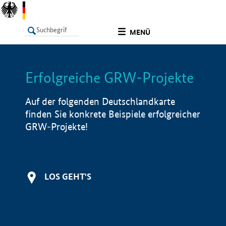
undefined
MENÜ
Erfolgreiche GRW-Projekte
LISTE
Filter
Info
Auf der folgenden Deutschlandkarte
finden Sie konkrete Beispiele erfolgreicher
GRW-Projekte!
LOS GEHT'S