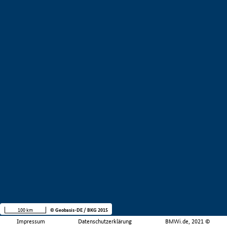
100 km
© Geobasis-DE / BKG 2015
Impressum
Datenschutzerklärung
BMWi.de, 2021 ©