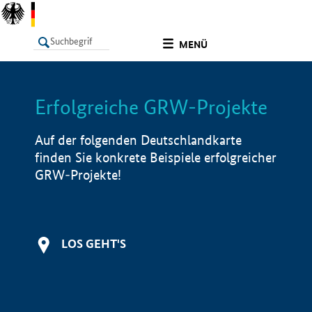
undefined
MENÜ
Erfolgreiche GRW-Projekte
LISTE
Filter
Info
Auf der folgenden Deutschlandkarte
finden Sie konkrete Beispiele erfolgreicher
GRW-Projekte!
LOS GEHT'S