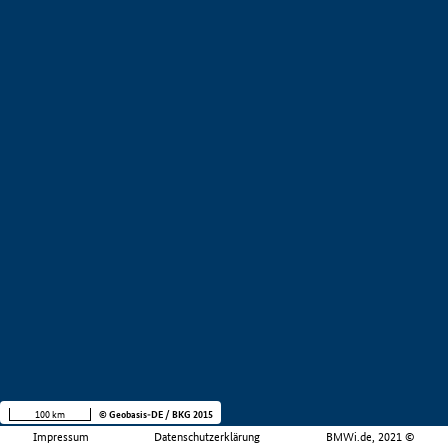
100 km
© Geobasis-DE / BKG 2015
Impressum
Datenschutzerklärung
BMWi.de, 2021 ©