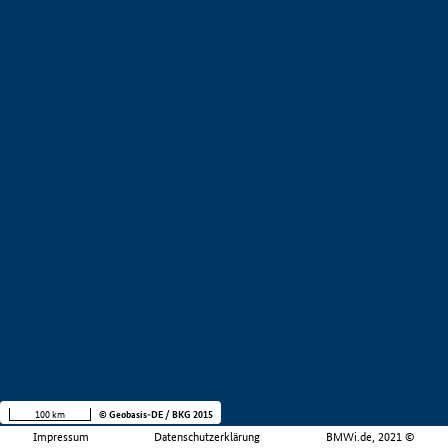
100 km
© Geobasis-DE / BKG 2015
Impressum
Datenschutzerklärung
BMWi.de, 2021 ©