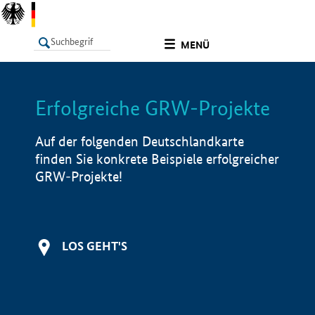
undefined
MENÜ
Erfolgreiche GRW-Projekte
LISTE
Filter
Info
Auf der folgenden Deutschlandkarte
finden Sie konkrete Beispiele erfolgreicher
GRW-Projekte!
LOS GEHT'S