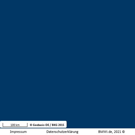
100 km
© Geobasis-DE / BKG 2015
Impressum
Datenschutzerklärung
BMWi.de, 2021 ©