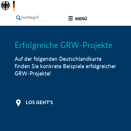
undefined
MENÜ
Erfolgreiche GRW-Projekte
LISTE
Filter
Info
Auf der folgenden Deutschlandkarte
finden Sie konkrete Beispiele erfolgreicher
GRW-Projekte!
LOS GEHT'S