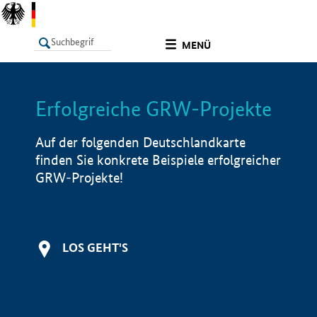
undefined
MENÜ
Erfolgreiche GRW-Projekte
LISTE
Filter
Info
Auf der folgenden Deutschlandkarte
finden Sie konkrete Beispiele erfolgreicher
GRW-Projekte!
LOS GEHT'S