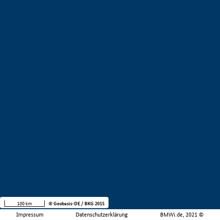
100 km
© Geobasis-DE / BKG 2015
Impressum
Datenschutzerklärung
BMWi.de, 2021 ©