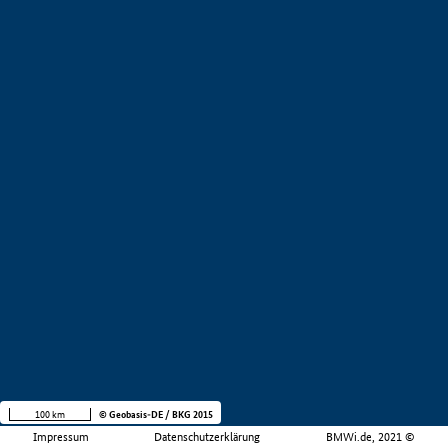
100 km
© Geobasis-DE / BKG 2015
Impressum
Datenschutzerklärung
BMWi.de, 2021 ©