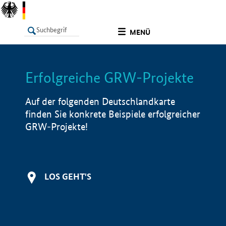
undefined
MENÜ
Erfolgreiche GRW-Projekte
LISTE
Filter
Info
Auf der folgenden Deutschlandkarte
finden Sie konkrete Beispiele erfolgreicher
GRW-Projekte!
LOS GEHT'S