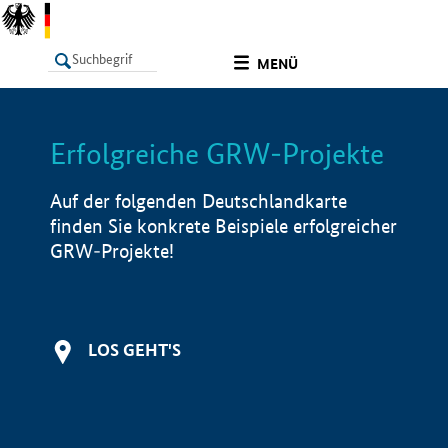
undefined
MENÜ
Erfolgreiche GRW-Projekte
LISTE
Filter
Info
Auf der folgenden Deutschlandkarte
finden Sie konkrete Beispiele erfolgreicher
GRW-Projekte!
LOS GEHT'S