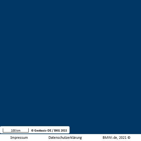
100 km
© Geobasis-DE / BKG 2015
Impressum
Datenschutzerklärung
BMWi.de, 2021 ©