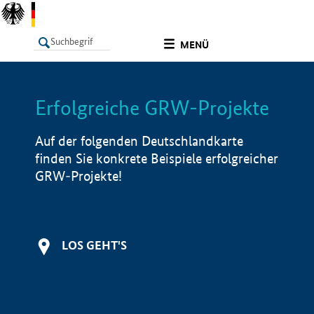
undefined
MENÜ
Erfolgreiche GRW-Projekte
LISTE
Filter
Info
Auf der folgenden Deutschlandkarte
finden Sie konkrete Beispiele erfolgreicher
GRW-Projekte!
LOS GEHT'S