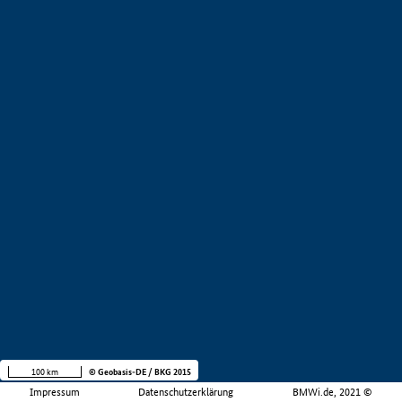
100 km
© Geobasis-DE / BKG 2015
Impressum
Datenschutzerklärung
BMWi.de, 2021 ©