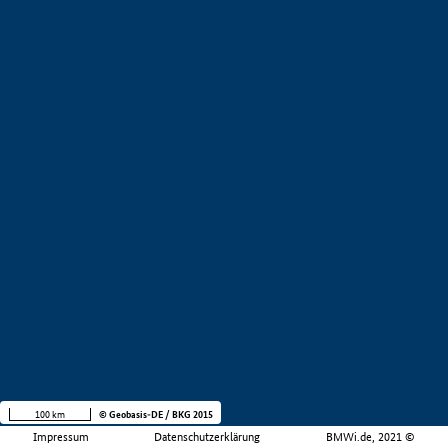
100 km
© Geobasis-DE / BKG 2015
Impressum
Datenschutzerklärung
BMWi.de, 2021 ©