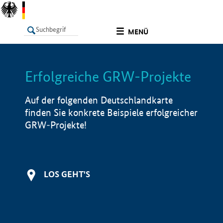
undefined
MENÜ
Erfolgreiche GRW-Projekte
LISTE
Filter
Info
Auf der folgenden Deutschlandkarte
finden Sie konkrete Beispiele erfolgreicher
GRW-Projekte!
LOS GEHT'S