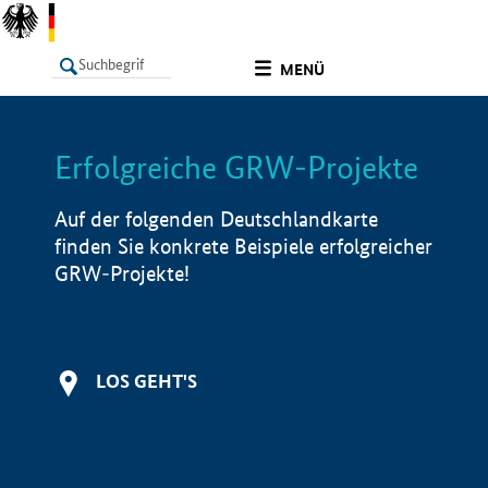
undefined
MENÜ
Erfolgreiche GRW-Projekte
LISTE
Filter
Info
Auf der folgenden Deutschlandkarte
finden Sie konkrete Beispiele erfolgreicher
GRW-Projekte!
LOS GEHT'S