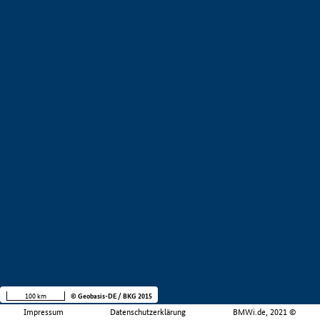
100 km
© Geobasis-DE / BKG 2015
Impressum
Datenschutzerklärung
BMWi.de, 2021 ©