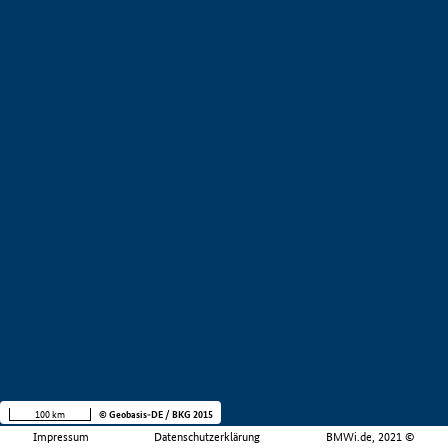
100 km
© Geobasis-DE / BKG 2015
Impressum
Datenschutzerklärung
BMWi.de, 2021 ©