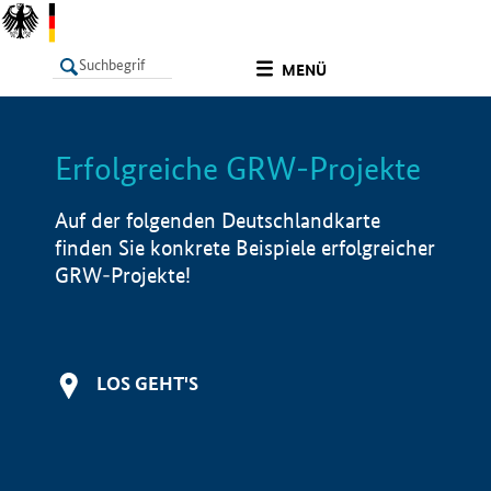
undefined
MENÜ
Erfolgreiche GRW-Projekte
LISTE
Filter
Info
Auf der folgenden Deutschlandkarte
finden Sie konkrete Beispiele erfolgreicher
GRW-Projekte!
LOS GEHT'S