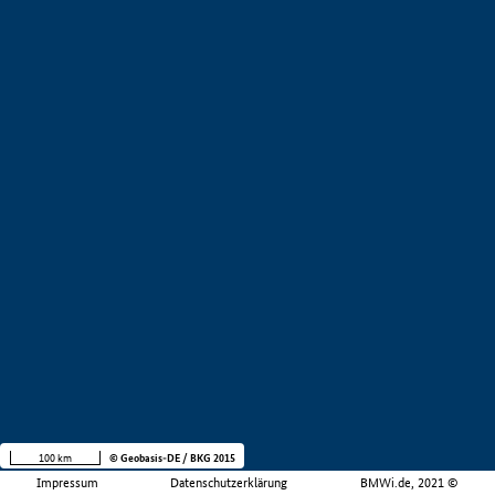
100 km
© Geobasis-DE / BKG 2015
Impressum
Datenschutzerklärung
BMWi.de, 2021 ©