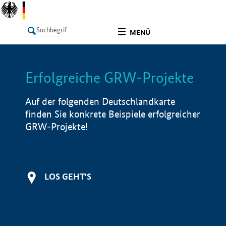
undefined
MENÜ
Erfolgreiche GRW-Projekte
LISTE
Filter
Info
Auf der folgenden Deutschlandkarte
finden Sie konkrete Beispiele erfolgreicher
GRW-Projekte!
LOS GEHT'S