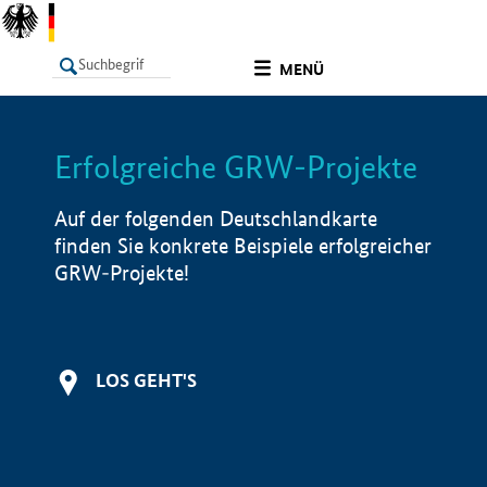
undefined
MENÜ
Erfolgreiche GRW-Projekte
LISTE
Filter
Info
Auf der folgenden Deutschlandkarte
finden Sie konkrete Beispiele erfolgreicher
GRW-Projekte!
LOS GEHT'S