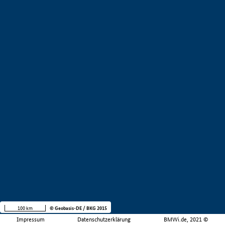
100 km
© Geobasis-DE / BKG 2015
Impressum
Datenschutzerklärung
BMWi.de, 2021 ©