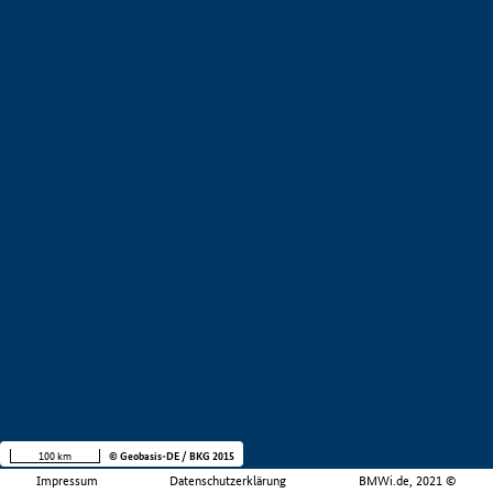
100 km
© Geobasis-DE / BKG 2015
Impressum
Datenschutzerklärung
BMWi.de, 2021 ©