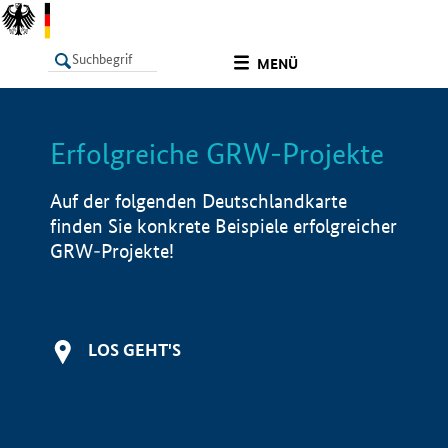
undefined
MENÜ
Erfolgreiche GRW-Projekte
LISTE
Filter
Info
Auf der folgenden Deutschlandkarte
finden Sie konkrete Beispiele erfolgreicher
GRW-Projekte!
LOS GEHT'S