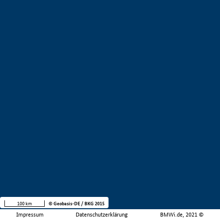
100 km
© Geobasis-DE / BKG 2015
Impressum
Datenschutzerklärung
BMWi.de, 2021 ©