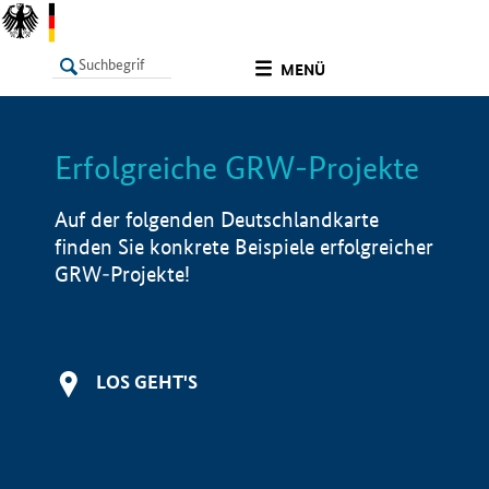
undefined
MENÜ
Erfolgreiche GRW-Projekte
LISTE
Filter
Info
Auf der folgenden Deutschlandkarte
finden Sie konkrete Beispiele erfolgreicher
GRW-Projekte!
LOS GEHT'S