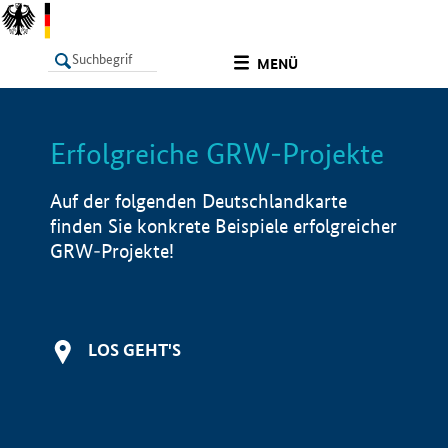
undefined
MENÜ
Erfolgreiche GRW-Projekte
LISTE
Filter
Info
Auf der folgenden Deutschlandkarte
finden Sie konkrete Beispiele erfolgreicher
GRW-Projekte!
LOS GEHT'S