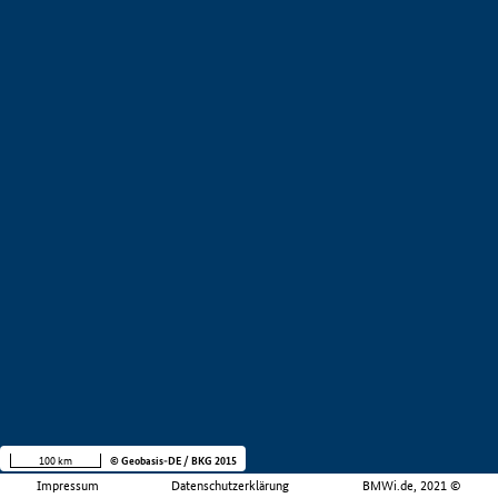
100 km
© Geobasis-DE / BKG 2015
Impressum
Datenschutzerklärung
BMWi.de, 2021 ©