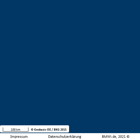
100 km
© Geobasis-DE / BKG 2015
Impressum
Datenschutzerklärung
BMWi.de, 2021 ©