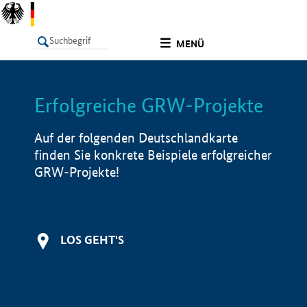
undefined
MENÜ
Erfolgreiche GRW-Projekte
LISTE
Filter
Info
Auf der folgenden Deutschlandkarte
finden Sie konkrete Beispiele erfolgreicher
GRW-Projekte!
LOS GEHT'S