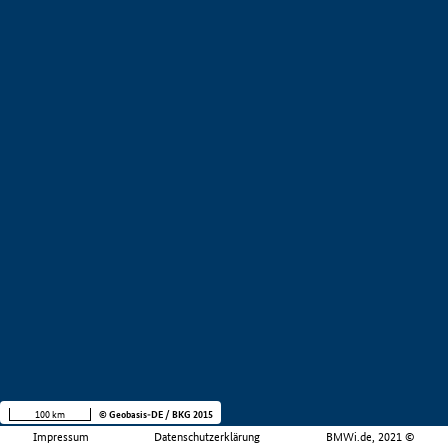
100 km
© Geobasis-DE / BKG 2015
Impressum
Datenschutzerklärung
BMWi.de, 2021 ©