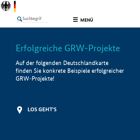
undefined
MENÜ
Erfolgreiche GRW-Projekte
LISTE
Filter
Info
Auf der folgenden Deutschlandkarte
finden Sie konkrete Beispiele erfolgreicher
GRW-Projekte!
LOS GEHT'S