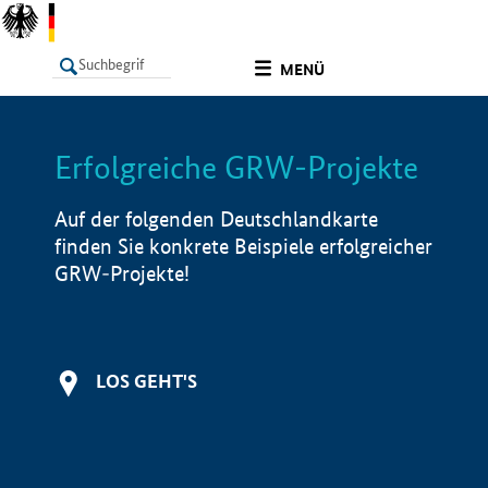
undefined
MENÜ
Erfolgreiche GRW-Projekte
LISTE
Filter
Info
Auf der folgenden Deutschlandkarte
finden Sie konkrete Beispiele erfolgreicher
GRW-Projekte!
LOS GEHT'S