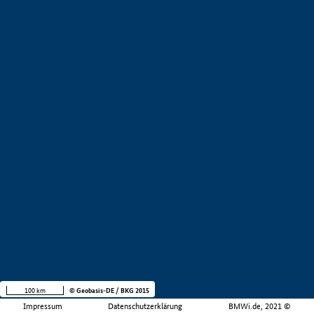
100 km
© Geobasis-DE / BKG 2015
Impressum
Datenschutzerklärung
BMWi.de, 2021 ©