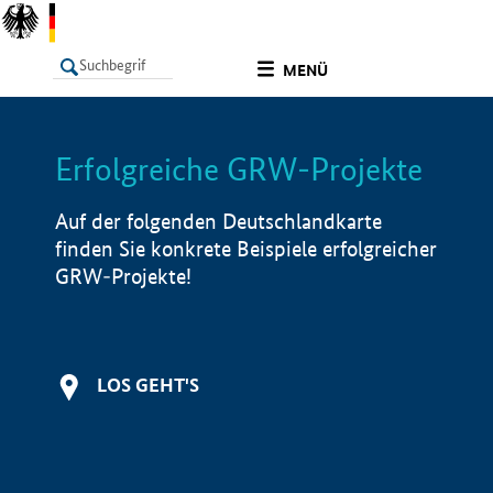
undefined
MENÜ
Erfolgreiche GRW-Projekte
LISTE
Filter
Info
Auf der folgenden Deutschlandkarte
finden Sie konkrete Beispiele erfolgreicher
GRW-Projekte!
LOS GEHT'S