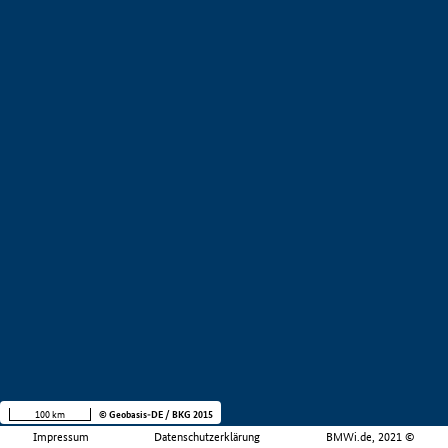
100 km
© Geobasis-DE / BKG 2015
Impressum
Datenschutzerklärung
BMWi.de, 2021 ©