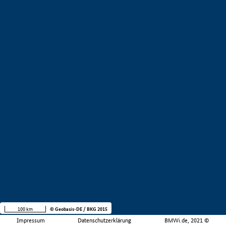
100 km
© Geobasis-DE / BKG 2015
Impressum
Datenschutzerklärung
BMWi.de, 2021 ©