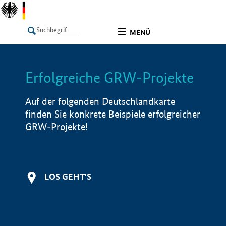
undefined
MENÜ
Erfolgreiche GRW-Projekte
LISTE
Filter
Info
Auf der folgenden Deutschlandkarte
finden Sie konkrete Beispiele erfolgreicher
GRW-Projekte!
LOS GEHT'S