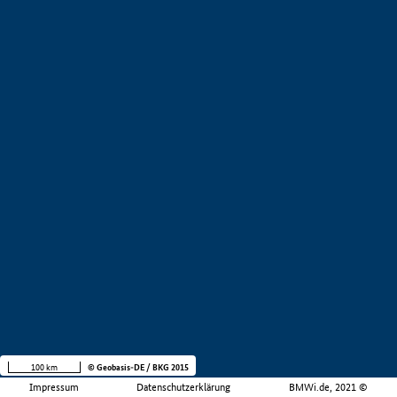
100 km
© Geobasis-DE / BKG 2015
Impressum
Datenschutzerklärung
BMWi.de, 2021 ©