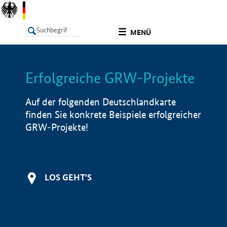
undefined
MENÜ
Erfolgreiche GRW-Projekte
LISTE
Filter
Info
Auf der folgenden Deutschlandkarte
finden Sie konkrete Beispiele erfolgreicher
GRW-Projekte!
LOS GEHT'S