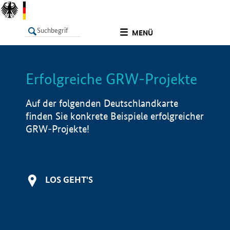
undefined
MENÜ
Erfolgreiche GRW-Projekte
LISTE
Filter
Info
Auf der folgenden Deutschlandkarte
finden Sie konkrete Beispiele erfolgreicher
GRW-Projekte!
LOS GEHT'S