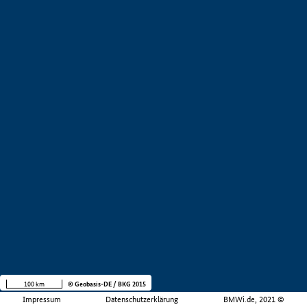
100 km
© Geobasis-DE / BKG 2015
Impressum
Datenschutzerklärung
BMWi.de, 2021 ©