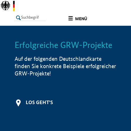
undefined
MENÜ
Erfolgreiche GRW-Projekte
LISTE
Filter
Info
Auf der folgenden Deutschlandkarte
finden Sie konkrete Beispiele erfolgreicher
GRW-Projekte!
LOS GEHT'S