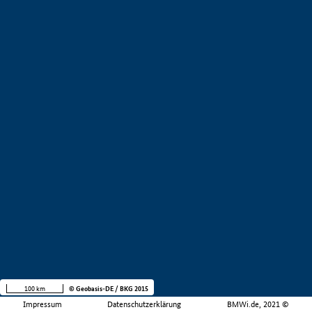
100 km
© Geobasis-DE / BKG 2015
Impressum
Datenschutzerklärung
BMWi.de, 2021 ©