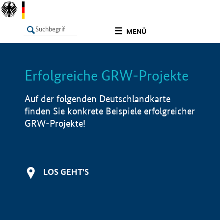
undefined
MENÜ
Erfolgreiche GRW-Projekte
LISTE
Filter
Info
Auf der folgenden Deutschlandkarte
finden Sie konkrete Beispiele erfolgreicher
GRW-Projekte!
LOS GEHT'S