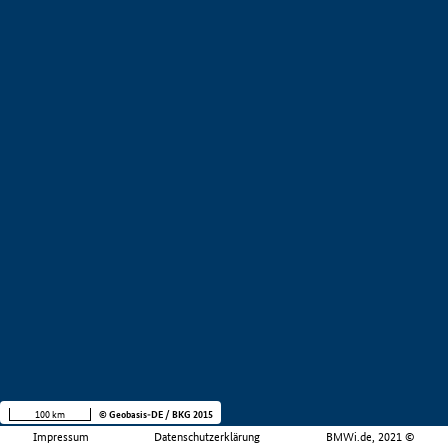
100 km
© Geobasis-DE / BKG 2015
Impressum
Datenschutzerklärung
BMWi.de, 2021 ©