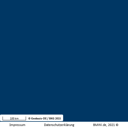
100 km
© Geobasis-DE / BKG 2015
Impressum
Datenschutzerklärung
BMWi.de, 2021 ©