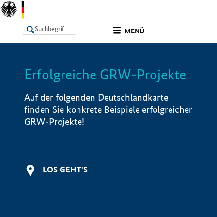
undefined
MENÜ
Erfolgreiche GRW-Projekte
LISTE
Filter
Info
Auf der folgenden Deutschlandkarte
finden Sie konkrete Beispiele erfolgreicher
GRW-Projekte!
LOS GEHT'S