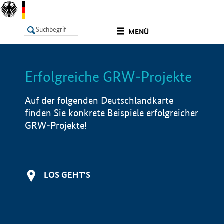
undefined
MENÜ
Erfolgreiche GRW-Projekte
LISTE
Filter
Info
Auf der folgenden Deutschlandkarte
finden Sie konkrete Beispiele erfolgreicher
GRW-Projekte!
LOS GEHT'S