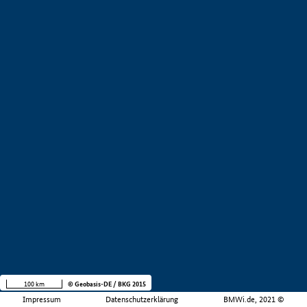
100 km
© Geobasis-DE / BKG 2015
Impressum
Datenschutzerklärung
BMWi.de, 2021 ©