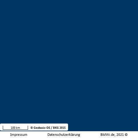
100 km
© Geobasis-DE / BKG 2015
Impressum
Datenschutzerklärung
BMWi.de, 2021 ©