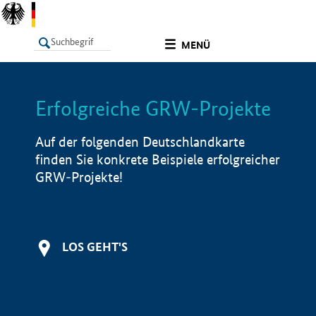
undefined
MENÜ
Erfolgreiche GRW-Projekte
LISTE
Filter
Info
Auf der folgenden Deutschlandkarte
finden Sie konkrete Beispiele erfolgreicher
GRW-Projekte!
LOS GEHT'S