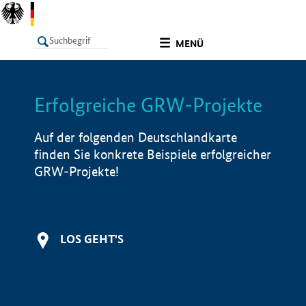
undefined
MENÜ
Erfolgreiche GRW-Projekte
LISTE
Filter
Info
Auf der folgenden Deutschlandkarte
finden Sie konkrete Beispiele erfolgreicher
GRW-Projekte!
LOS GEHT'S