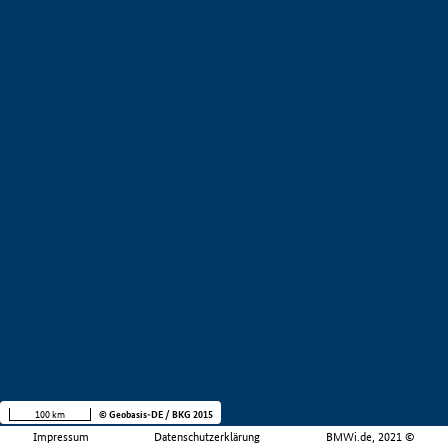
100 km
© Geobasis-DE / BKG 2015
Impressum
Datenschutzerklärung
BMWi.de, 2021 ©