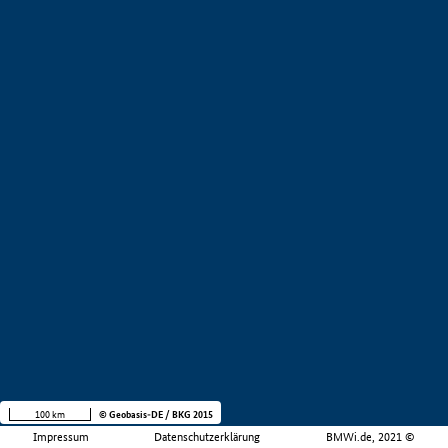
100 km
© Geobasis-DE / BKG 2015
Impressum
Datenschutzerklärung
BMWi.de, 2021 ©