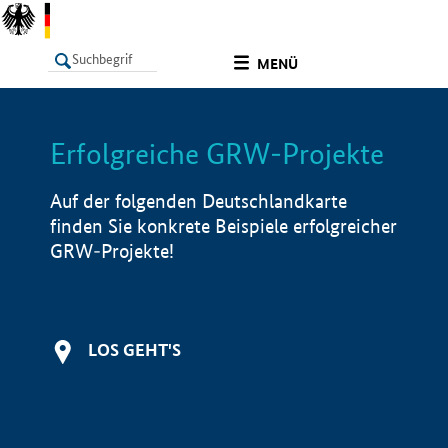
undefined
MENÜ
Erfolgreiche GRW-Projekte
LISTE
Filter
Info
Auf der folgenden Deutschlandkarte
finden Sie konkrete Beispiele erfolgreicher
GRW-Projekte!
LOS GEHT'S