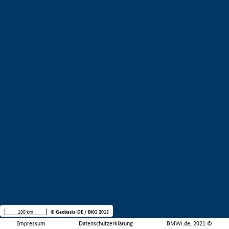
100 km
© Geobasis-DE / BKG 2015
Impressum
Datenschutzerklärung
BMWi.de, 2021 ©