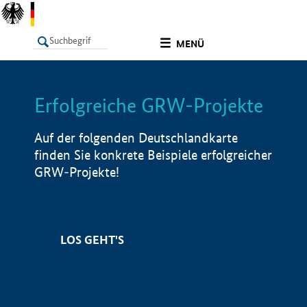
undefined
MENÜ
Erfolgreiche GRW-Projekte
LISTE
Filter
Info
Auf der folgenden Deutschlandkarte
finden Sie konkrete Beispiele erfolgreicher
GRW-Projekte!
LOS GEHT'S