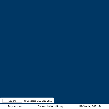
100 km
© Geobasis-DE / BKG 2015
Impressum
Datenschutzerklärung
BMWi.de, 2021 ©