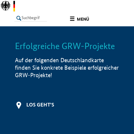
undefined
MENÜ
Erfolgreiche GRW-Projekte
LISTE
Filter
Info
Auf der folgenden Deutschlandkarte
finden Sie konkrete Beispiele erfolgreicher
GRW-Projekte!
LOS GEHT'S