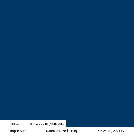
100 km
© Geobasis-DE / BKG 2015
Impressum
Datenschutzerklärung
BMWi.de, 2021 ©