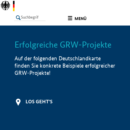
undefined
MENÜ
Erfolgreiche GRW-Projekte
LISTE
Filter
Info
Auf der folgenden Deutschlandkarte
finden Sie konkrete Beispiele erfolgreicher
GRW-Projekte!
LOS GEHT'S