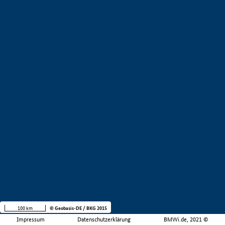
100 km
© Geobasis-DE / BKG 2015
Impressum
Datenschutzerklärung
BMWi.de, 2021 ©