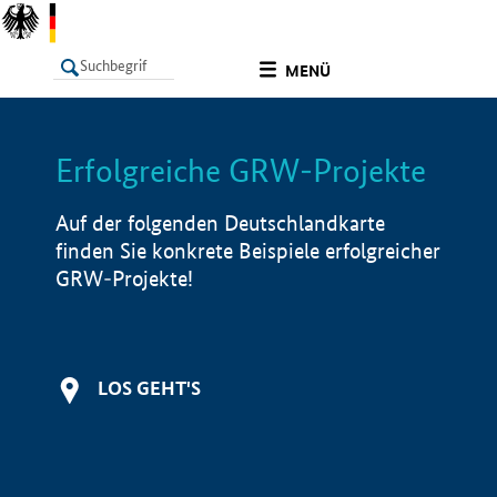
undefined
MENÜ
Erfolgreiche GRW-Projekte
LISTE
Filter
Info
Auf der folgenden Deutschlandkarte
finden Sie konkrete Beispiele erfolgreicher
GRW-Projekte!
LOS GEHT'S