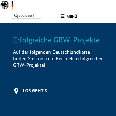
undefined
MENÜ
Erfolgreiche GRW-Projekte
LISTE
Filter
Info
Auf der folgenden Deutschlandkarte
finden Sie konkrete Beispiele erfolgreicher
GRW-Projekte!
LOS GEHT'S