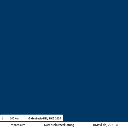
100 km
© Geobasis-DE / BKG 2015
Impressum
Datenschutzerklärung
BMWi.de, 2021 ©