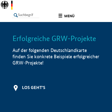
undefined
MENÜ
Erfolgreiche GRW-Projekte
LISTE
Filter
Info
Auf der folgenden Deutschlandkarte
finden Sie konkrete Beispiele erfolgreicher
GRW-Projekte!
LOS GEHT'S