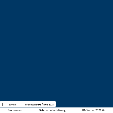
100 km
© Geobasis-DE / BKG 2015
Impressum
Datenschutzerklärung
BMWi.de, 2021 ©