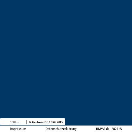
100 km
© Geobasis-DE / BKG 2015
Impressum
Datenschutzerklärung
BMWi.de, 2021 ©