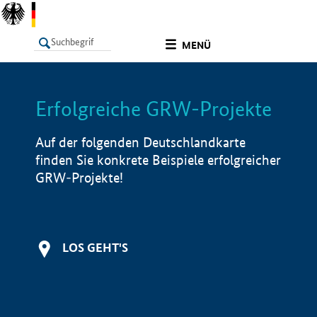
undefined
MENÜ
Erfolgreiche GRW-Projekte
LISTE
Filter
Info
Auf der folgenden Deutschlandkarte
finden Sie konkrete Beispiele erfolgreicher
GRW-Projekte!
LOS GEHT'S