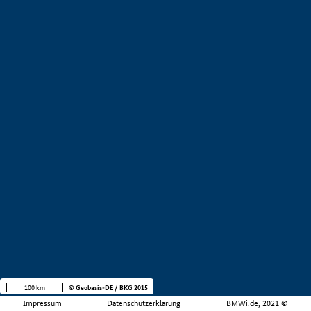
100 km
© Geobasis-DE / BKG 2015
Impressum
Datenschutzerklärung
BMWi.de, 2021 ©