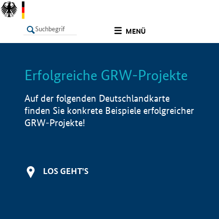
undefined
MENÜ
Erfolgreiche GRW-Projekte
LISTE
Filter
Info
Auf der folgenden Deutschlandkarte
finden Sie konkrete Beispiele erfolgreicher
GRW-Projekte!
LOS GEHT'S