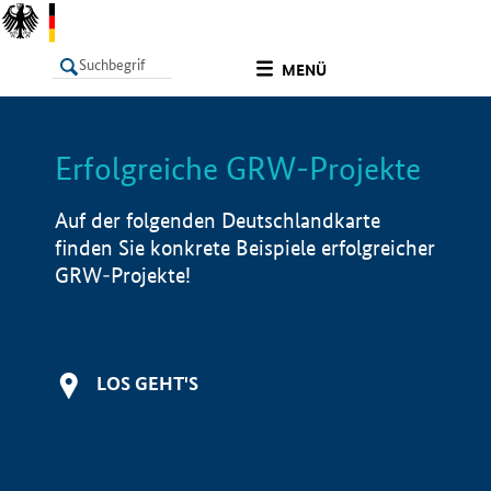
undefined
MENÜ
Erfolgreiche GRW-Projekte
LISTE
Filter
Info
Auf der folgenden Deutschlandkarte
finden Sie konkrete Beispiele erfolgreicher
GRW-Projekte!
LOS GEHT'S