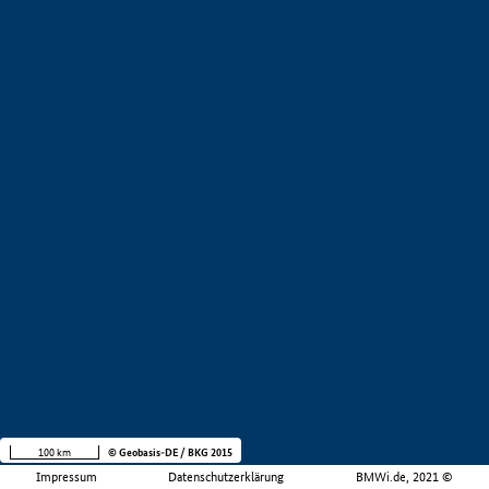
100 km
© Geobasis-DE / BKG 2015
Impressum
Datenschutzerklärung
BMWi.de, 2021 ©