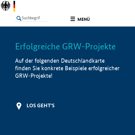
undefined
MENÜ
Erfolgreiche GRW-Projekte
LISTE
Filter
Info
Auf der folgenden Deutschlandkarte
finden Sie konkrete Beispiele erfolgreicher
GRW-Projekte!
LOS GEHT'S