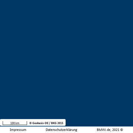
100 km
© Geobasis-DE / BKG 2015
Impressum
Datenschutzerklärung
BMWi.de, 2021 ©