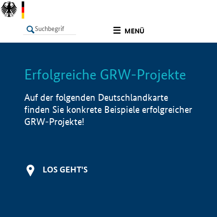
undefined
MENÜ
Erfolgreiche GRW-Projekte
LISTE
Filter
Info
Auf der folgenden Deutschlandkarte
finden Sie konkrete Beispiele erfolgreicher
GRW-Projekte!
LOS GEHT'S