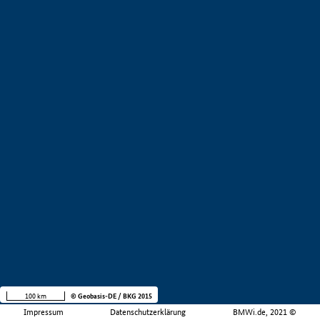
100 km
© Geobasis-DE / BKG 2015
Impressum
Datenschutzerklärung
BMWi.de, 2021 ©