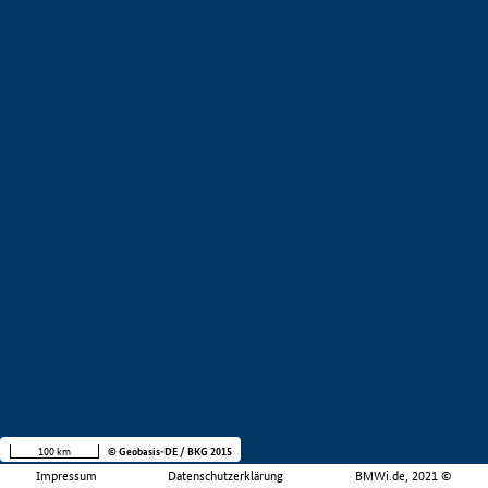
100 km
© Geobasis-DE / BKG 2015
Impressum
Datenschutzerklärung
BMWi.de, 2021 ©