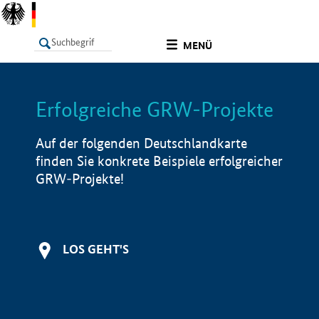
undefined
MENÜ
Erfolgreiche GRW-Projekte
LISTE
Filter
Info
Auf der folgenden Deutschlandkarte
finden Sie konkrete Beispiele erfolgreicher
GRW-Projekte!
LOS GEHT'S