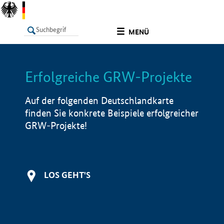
undefined
MENÜ
Erfolgreiche GRW-Projekte
LISTE
Filter
Info
Auf der folgenden Deutschlandkarte
finden Sie konkrete Beispiele erfolgreicher
GRW-Projekte!
LOS GEHT'S