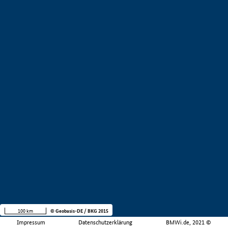
100 km
© Geobasis-DE / BKG 2015
Impressum
Datenschutzerklärung
BMWi.de, 2021 ©