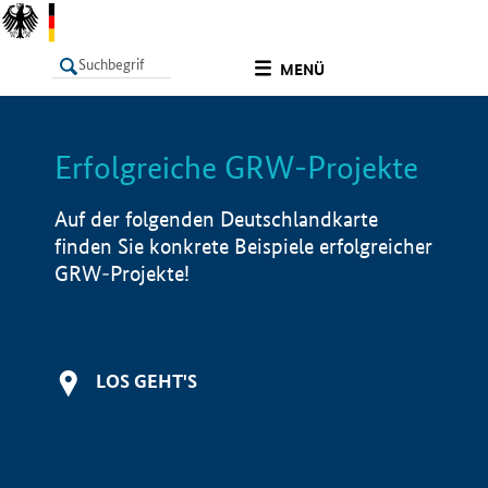
undefined
MENÜ
Erfolgreiche GRW-Projekte
LISTE
Filter
Info
Auf der folgenden Deutschlandkarte
finden Sie konkrete Beispiele erfolgreicher
GRW-Projekte!
LOS GEHT'S