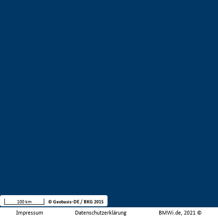
100 km
© Geobasis-DE / BKG 2015
Impressum
Datenschutzerklärung
BMWi.de, 2021 ©